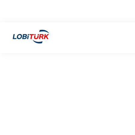
bilgi@lobiturk.com
0 (216) 606 57-00